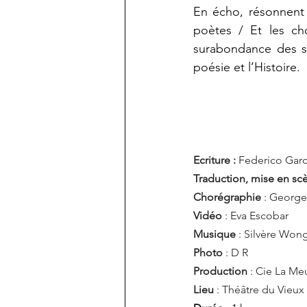
En écho, résonnent 
poètes / Et les ch
surabondance des se
poésie et l’Histoire.
Ecriture : 
Federico Garc
Traduction, mise en scè
Chorégraphie
 : George
Vidéo
 : Eva Escobar
Musique
 : Silvère Won
Photo
 : D R
Production
 : Cie La Me
Lieu
 : Théâtre du Vieux 