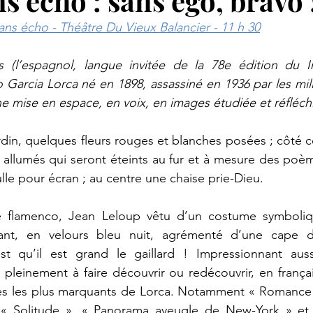
 écho : sans ego, bravo 
sans écho - Théâtre Du Vieux Balancier - 11 h 30
(l’espagnol, langue invitée de la 78e édition du In
Garcia Lorca né en 1898, assassiné en 1936 par les milic
ne mise en espace, en voix, en images étudiée et réfléch
rdin, quelques fleurs rouges et blanches posées ; côté c
allumés qui seront éteints au fur et à mesure des poème
lle pour écran ; au centre une chaise prie-Dieu.
e flamenco, Jean Leloup vêtu d’un costume symboliqu
mant, en velours bleu nuit, agrémenté d’une cape d
st qu’il est grand le gaillard ! Impressionnant auss
pleinement à faire découvrir ou redécouvrir, en françai
es les plus marquants de Lorca. Notamment « Romance
« Solitude », « Panorama aveugle de New-York » et 