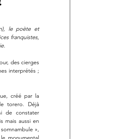
!
), le poète et 
es franquistes, 
ie.
our, des cierges 
s interprétés ; 
e, créé par la 
e torero. Déjà 
i de constater 
s mais aussi en 
 somnambule », 
le monumental 