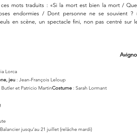
ces mots traduits : «Si la mort est bien la mort / Que
oses endormies / Dont personne ne se souvient ? » 
uls en scène, un spectacle fini, non pas centré sur le
Avignon
ia Lorca
ne, jeu 
: Jean-François Leloup
 Butler et Patricio Martin
Costume
 : Sarah Lormant
g
ute
Balancier jusqu’au 21 juillet (relâche mardi)