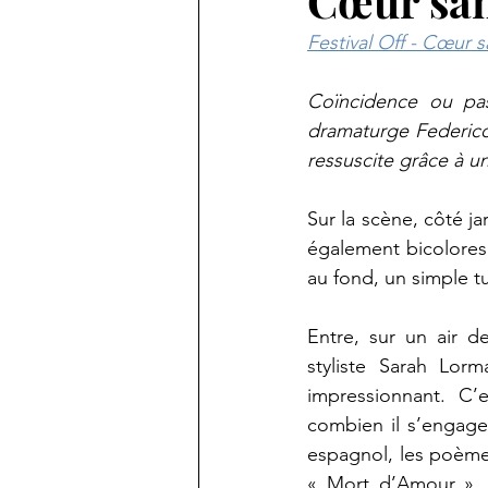
Cœur sans
Festival Off - Cœur 
Coïncidence ou pas 
dramaturge Federico 
ressuscite grâce à u
Sur la scène, côté ja
également bicolores 
au fond, un simple tu
Entre, sur un air d
styliste Sarah Lor
impressionnant. C’e
combien il s’engage 
espagnol, les poèm
« Mort d’Amour », 