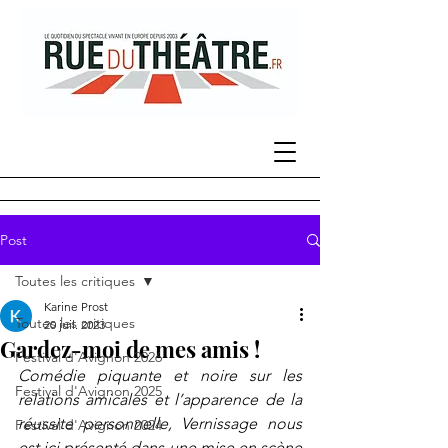
Post
Toutes les critiques
Karine Prost
Toutes les critiques
20 juil. 2023
Gardez-moi de mes amis !
Festival d'Avignon 2026
Comédie piquante et noire sur les 
Festival d'Avignon 2025
relations amicales et l’apparence de la 
réussite personnelle, Vernissage nous 
Festival d'Avignon 2024
est ici présenté dans une mise en scène 