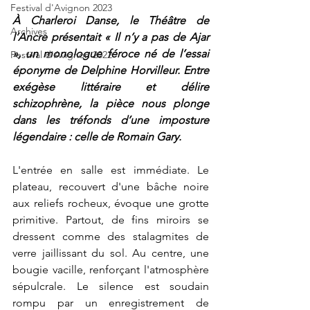
Festival d'Avignon 2023
À Charleroi Danse, le Théâtre de 
Archives
l’Ancre présentait « Il n’y a pas de Ajar 
», un monologue féroce né de l’essai 
Festival d'Avignon 2022
éponyme de Delphine Horvilleur. Entre 
exégèse littéraire et délire 
schizophrène, la pièce nous plonge 
dans les tréfonds d’une imposture 
légendaire : celle de Romain Gary.
L'entrée en salle est immédiate. Le 
plateau, recouvert d'une bâche noire 
aux reliefs rocheux, évoque une grotte 
primitive. Partout, de fins miroirs se 
dressent comme des stalagmites de 
verre jaillissant du sol. Au centre, une 
bougie vacille, renforçant l'atmosphère 
sépulcrale. Le silence est soudain 
rompu par un enregistrement de 