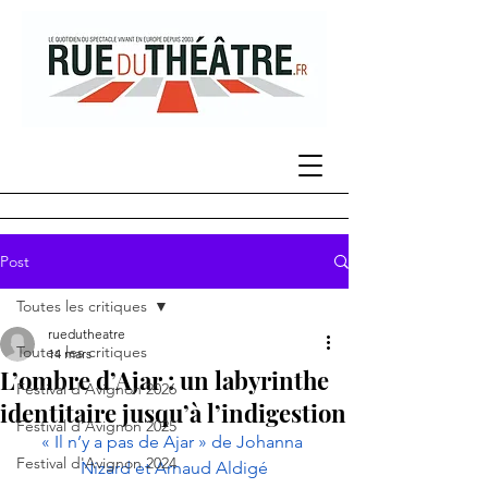
Post
Toutes les critiques
ruedutheatre
Toutes les critiques
14 mars
L’ombre d’Ajar : un labyrinthe
Festival d'Avignon 2026
identitaire jusqu’à l’indigestion
Festival d'Avignon 2025
​​« Il n’y a pas de Ajar » de Johanna 
Festival d'Avignon 2024
Nizard et Arnaud Aldigé