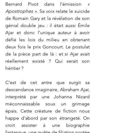
Bernard Pivot dans l'émission 
« 
Apostrophes »
. Sa voix relate le suicide 
de Romain Gary et la révélation de son 
génial double jeu : il était aussi Émile 
Ajar et donc l’unique auteur à avoir 
défié les lois du milieu en obtenant 
deux fois le prix Goncourt. Le postulat 
de la pièce part de là : et si Ajar avait 
réellement existé ? Qui serait son 
héritier ?
C’est de cet antre que surgit sa 
descendance imaginaire, Abraham Ajar, 
interprété par une Johanna Nizard 
méconnaissable sous un grimage 
épais. Cette créature de fiction nous 
happe d'abord par son étrangeté. On 
croit assister à une biographie 
fantasque, une quête de filiation portée 