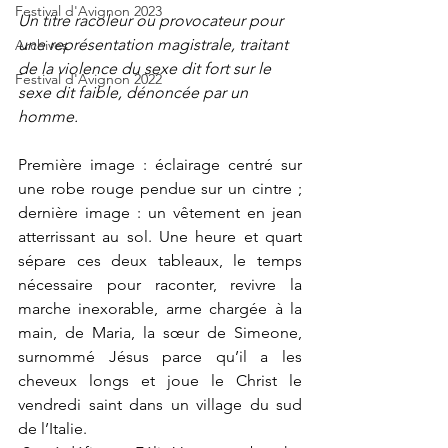
Festival d'Avignon 2023
Un titre racoleur ou provocateur pour 
une représentation magistrale, traitant 
Archives
de la violence du sexe dit fort sur le 
Festival d'Avignon 2022
sexe dit faible, dénoncée par un 
homme.
Première image : éclairage centré sur 
une robe rouge pendue sur un cintre ; 
dernière image : un vêtement en jean 
atterrissant au sol. Une heure et quart 
sépare ces deux tableaux, le temps 
nécessaire pour raconter, revivre la 
marche inexorable, arme chargée à la 
main, de Maria, la sœur de Simeone, 
surnommé Jésus parce qu’il a les 
cheveux longs et joue le Christ le 
vendredi saint dans un village du sud 
de l’Italie.