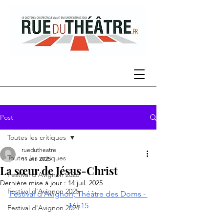
Post
Toutes les critiques
ruedutheatre
Toutes les critiques
11 avr. 2025
La sœur de Jésus-Christ
Festival d'Avignon 2026
Dernière mise à jour :
14 juil. 2025
Festival d'Avignon 2025
Festival d'Avignon, Théâtre des Doms - 
16h15
Festival d'Avignon 2024