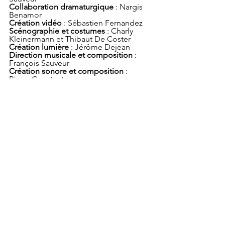
Collaboration dramaturgique
 : Nargis 
Benamor
Création vidéo
 : Sébastien Fernandez
Scénographie et costumes
 : Charly 
Kleinermann et Thibaut De Coster
Création lumière 
: Jérôme Dejean
Direction musicale et composition
 : 
François Sauveur
Création sonore et composition
 : 
Pierre Constant
Photo
 : Lara Herbinia
En tournée
 :
11 avril 2025
 : Centre culturel 
Sambreville
15 avril 2025
 : Centre culturel Wolubilis
17-18 avril 2025
 : Centre culturel Verviers
02 au 07 juin 2025
 : La Vénerie – 
Watermael-Boisfort
16 au 19 juin 2025
 : Le Senghor – 
Centre culturel Etterbeek
Festival d'Avignon 2025