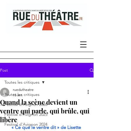
Post
Toutes les critiques
ruedutheatre
Toutes les critiques
15 avr.
Quand la scène devient un
Festival d'Avignon 2026
ventre qui parle, qui brûle, qui
Festival d'Avignon 2025
libère
Festival d'Avignon 2024
« Ce que le ventre dit » de Lisette 