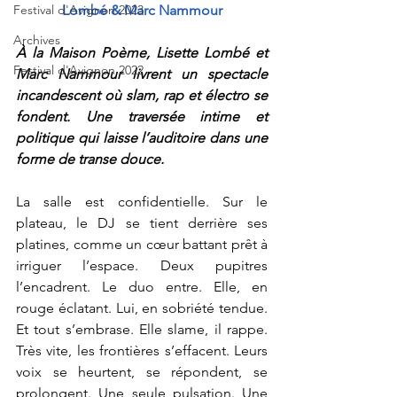
Festival d'Avignon 2023
Lombé & Marc Nammour
Archives
À la Maison Poème, Lisette Lombé et 
Festival d'Avignon 2022
Marc Nammour livrent un spectacle 
incandescent où slam, rap et électro se 
fondent. Une traversée intime et 
politique qui laisse l’auditoire dans une 
forme de transe douce.
La salle est confidentielle. Sur le 
plateau, le DJ se tient derrière ses 
platines, comme un cœur battant prêt à 
irriguer l’espace. Deux pupitres 
l’encadrent. Le duo entre. Elle, en 
rouge éclatant. Lui, en sobriété tendue. 
Et tout s’embrase. Elle slame, il rappe. 
Très vite, les frontières s’effacent. Leurs 
voix se heurtent, se répondent, se 
prolongent. Une seule pulsation. Une 