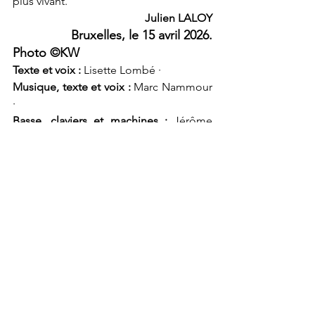
plus vivant.
Julien LALOY
  Bruxelles, le 15 avril 2026.
Photo ©KW  
Texte et voix :
 Lisette Lombé · 
Musique, texte et voix :
 Marc Nammour 
· 
Basse, claviers et machines : 
Jérôme 
Boivin · 
Régie Son
 : Olivier Bergeret ·
Création Lumière
 : Grégoire Pineau · 
Coproduction
 : 
La Machinerie
, 
Les 
Scènes du Golfe
, 
La Maison poème
.
Programmation :
21 représentations au 
Théâtre des 
Doms
, au 
Festival d'Avignon
, tout le 
mois de juillet.
18/04 La Gacilly