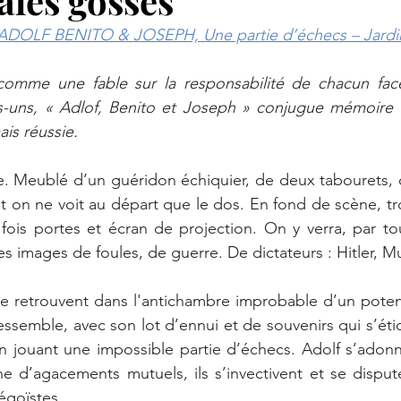
ales gosses
– ADOLF BENITO & JOSEPH, Une partie d’échecs – Jard
comme une fable sur la responsabilité de chacun fac
-uns, « Adlof, Benito et Joseph » conjugue mémoire 
is réussie.
. Meublé d’un guéridon échiquier, de deux tabourets, d
t on ne voit au départ que le dos. En fond de scène, troi
 fois portes et écran de projection. On y verra, par t
des images de foules, de guerre. De dictateurs : Hitler, Mu
 se retrouvent dans l'antichambre improbable d’un potenti
ssemble, avec son lot d’ennui et de souvenirs qui s’étio
 jouant une impossible partie d’échecs. Adolf s’adonne
ine d’agacements mutuels, ils s’invectivent et se disp
égoïstes. 