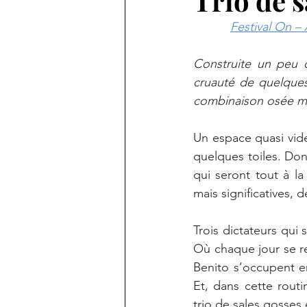
Trio de s
Festival On 
Construite un peu 
cruauté de quelques
combinaison osée ma
Un espace quasi vide
quelques toiles. Don
qui seront tout à la
mais significatives, 
Trois dictateurs qui
Où chaque jour se re
Benito s’occupent en
Et, dans cette rout
trio de sales gosses 