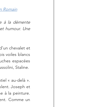
in Romain
e à la démente 
et humour. Une 
’un chevalet et 
s voiles blancs 
ouches espacées 
ssolini, Staline.
el « au-delà ». 
lent. Joseph et 
 à la peinture. 
utent. Comme un 