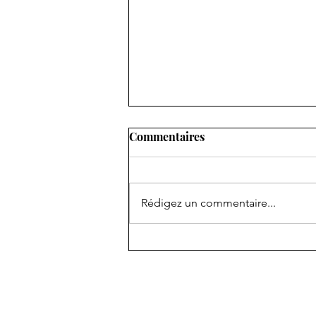
Commentaires
Rédigez un commentaire...
« Un jour par semaine, mais
bon Dieu qu’elle est belle ! »