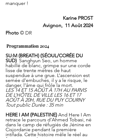
manquer !
Karine PROST
Avignon,  11 Août 2024
Photo 
© DR
 Programmation 2024
SU:M (BREATH) (SÉOUL/CORÉE DU 
SUD)  
Sanghyun Seo, un homme 
habillé de blanc, grimpe sur une corde 
lisse de trente mètres de haut 
suspendue à une grue. L’ascension est 
semée d’embuches, il y a le risque, le 
danger, l’âme qui frôle la mort.  
LES 14 ET 15 AOÛT À 17H AU PARVIS 
DE L’HÔTEL DE VILLE LES 16 ET 17 
AOÛT À 20H, RUE DU PUY COURNY 
Tout public Durée : 35 min
HERE I AM (PALESTINE) 
And Here I Am 
retrace le parcours d’Ahmed Tobasi, né 
dans le camp de réfugiés de Jénine en 
Cisjordanie pendant la première 
intifada. Cette histoire mêle le réel au 