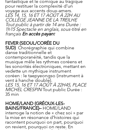
fantastique et le comique au tragique 
pour restituer la complexité d’un 
voyage aux accents doux-amers.
LES 14, 15, 16 ET 17 AOÛT À 22H AU 
COLLÈGE JEANNE DE LA TREILHE 
Tout public à partir de 14 ans Durée : 
1h15 Spectacle en anglais, sous-titré en 
français 
En accès payan
t
FEVER (SEOUL/CORÉE DU 
SUD)
  Chorégraphie qui combine 
danse traditionnelle et 
contemporanéité, tandis que la 
musique mêle les rythmes coréens et 
les sonorités électroniques, mettant en 
vedette un mythique instrument 
coréen : le taepyeongso (instrument à 
vent à hanche double).
LES 15, 16 ET 17 AOÛT À 22H45, PLACE 
MICHEL CRESPIN
 Tout public Durée : 
35 min
HOME/LAND (GRÉOUX-LES-
BAINS/FRANCE)–
 HOME/LAND 
interroge la notion de « chez soi » par 
la mise en résonance d’histoires qui 
racontent pourquoi on part, pourquoi 
on revient, pourquoi on reste. En 