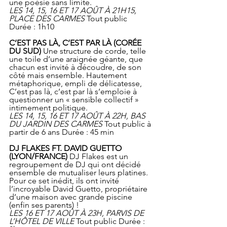
une poésie sans limite.
LES 14, 15, 16 ET 17 AOÛT À 21H15, 
PLACE DES CARMES
 Tout public 
Durée : 1h10
C’EST PAS LÀ, C’EST PAR LÀ (CORÉE 
DU SUD) 
Une structure de corde, telle 
une toile d’une araignée géante, que 
chacun est invité à découdre, de son 
côté mais ensemble. Hautement 
métaphorique, empli de délicatesse, 
C’est pas là, c’est par là s’emploie à 
questionner un « sensible collectif » 
intimement politique.
LES 14, 15, 16 ET 17 AOÛT À 22H, BAS 
DU JARDIN DES CARMES
 Tout public à 
partir de 6 ans Durée : 45 min
DJ FLAKES FT. DAVID GUETTO 
(LYON/FRANCE)
 DJ Flakes est un 
regroupement de DJ qui ont décidé 
ensemble de mutualiser leurs platines. 
Pour ce set inédit, ils ont invité 
l’incroyable David Guetto, propriétaire 
d’une maison avec grande piscine 
(enfin ses parents) !
LES 16 ET 17 AOÛT À 23H, PARVIS DE 
L’HÔTEL DE VILLE
 Tout public Durée : 