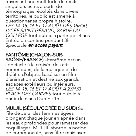
traversant une multitude de récits 
singuliers écrits à partir de 
témoignages récoltés dans divers 
territoires, le public est amené à 
questionner sa propre histoire.
LES 14, 15, 16 ET 17 AOÛT DÈS 18H30, 
LYCÉE SAINT-GÉRAUD, 23 RUE DU 
COLLÈGE
 Tout public à partir de 14 ans 
Entrée en continu pendant 3h 
Spectacle 
en accès payant
FANTÔME (CHALON-SUR-
SAÔNE/FRANCE)
 –Fantôme est un 
spectacle à la croisée des arts 
numériques, de la musique et du 
théâtre d’objets, basé sur un film 
d’animation et destiné aux grands 
espaces extérieurs ou intérieurs.
LES 14, 15, 16 ET 17 AOÛT À 23H30, 
PLACE DES CARMES
 Tout public à 
partir de 6 ans Durée : 1h
MULJIL (SÉOUL/CORÉE DU SUD)
 Sur 
l’île de Jeju, des femmes âgées 
plongent chaque jour en apnée dans 
les eaux profondes pour ramasser des 
coquillages. MULJIL aborde la notion 
de communauté, sans filtre mais avec 