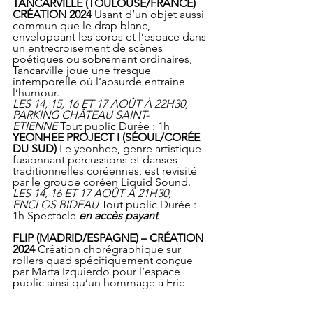
TANCARVILLE (TOULOUSE/FRANCE) 
CRÉATION 2024
 Usant d’un objet aussi 
commun que le drap blanc, 
enveloppant les corps et l’espace dans 
un entrecroisement de scènes 
poétiques ou sobrement ordinaires, 
Tancarville joue une fresque 
intemporelle où l’absurde entraine 
l’humour.
LES 14, 15, 16 ET 17 AOÛT À 22H30, 
PARKING CHÂTEAU SAINT-
ETIENNE
 Tout public Durée : 1h
YEONHEE PROJECT I (SÉOUL/CORÉE 
DU SUD)
 Le yeonhee, genre artistique 
fusionnant percussions et danses 
traditionnelles coréennes, est revisité 
par le groupe coréen Liquid Sound.
LES 14, 16 ET 17 AOÛT À 21H30, 
ENCLOS BIDEAU 
Tout public Durée : 
1h Spectacle 
en accès payant
FLIP (MADRID/ESPAGNE) – CRÉATION 
2024
 Création chorégraphique sur 
rollers quad spécifiquement conçue 
par Marta Izquierdo pour l’espace 
public ainsi qu’un hommage à Eric 
Martin, danseur contemporain 
d’exception et ancien patineur 