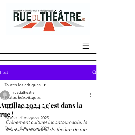
Post
Toutes les critiques
ruedutheatre
Toutes les critiques
11 août 2024
Aurillac 2024 : c’est dans la
Festival d'Avignon 2026
rue !
Festival d'Avignon 2025
Événement culturel incontournable, le 
Festival d'Avignon 2024
festival 
international de théâtre de rue 