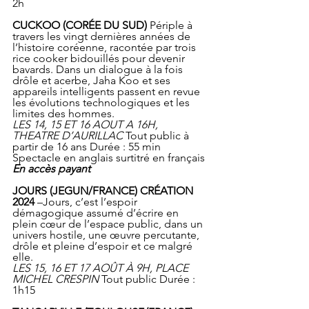
2h
CUCKOO (CORÉE DU SUD)
 Périple à 
travers les vingt dernières années de 
l’histoire coréenne, racontée par trois 
rice cooker bidouillés pour devenir 
bavards. Dans un dialogue à la fois 
drôle et acerbe, Jaha Koo et ses 
appareils intelligents passent en revue 
les évolutions technologiques et les 
limites des hommes.
LES 14, 15 ET 16 AOUT A 16H, 
THEATRE D’AURILLAC
 Tout public à 
partir de 16 ans Durée : 55 min 
Spectacle en anglais surtitré en français 
En accès payant
JOURS (JEGUN/FRANCE) CRÉATION 
2024
 –Jours, c’est l’espoir 
démagogique assumé d’écrire en 
plein cœur de l’espace public, dans un 
univers hostile, une œuvre percutante, 
drôle et pleine d’espoir et ce malgré 
elle.
LES 15, 16 ET 17 AOÛT À 9H, PLACE 
MICHEL CRESPIN
 Tout public Durée : 
1h15