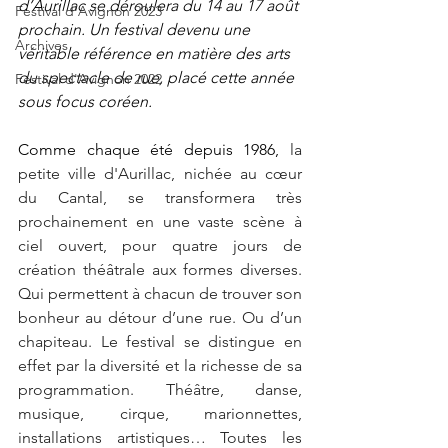
d’Aurillac se déroulera du 14 au 17 août 
Festival d'Avignon 2023
prochain. Un festival devenu une 
Archives
véritable référence en matière des arts 
du spectacle de rue, placé cette année 
Festival d'Avignon 2022
sous focus coréen.
Comme chaque été depuis 1986, 
la 
petite ville d'Aurillac, nichée au cœur 
du Cantal, se transformera très 
prochainement en une vaste scène à 
ciel ouvert, pour quatre jours de 
création théâtrale aux formes diverses. 
Qui permettent à chacun de trouver son 
bonheur au détour d’une rue. Ou d’un 
chapiteau. Le festival se distingue en 
effet par la diversité et la richesse de sa 
programmation. Théâtre, danse, 
musique, cirque, marionnettes, 
installations artistiques… Toutes les 