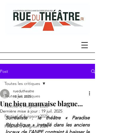
Post
Toutes les critiques
ruedutheatre
Toutes les critiques
18 juil. 2025
Une bien mauvaise blague...
Festival d'Avignon 2026
Dernière mise à jour :
19 juil. 2025
Festival d'Avignon 2025
Surréaliste : le théâtre « Paradise 
République » installé dans les anciens 
Festival d'Avignon 2024
locaux de l’ANPE contraint à baisser le 