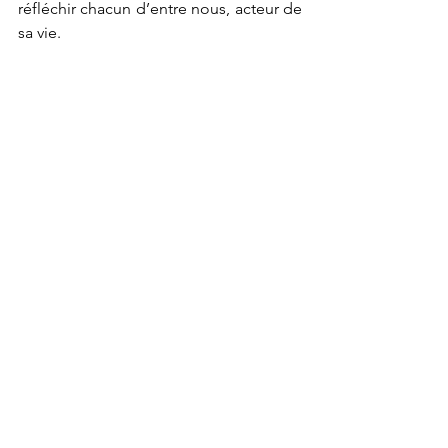
réfléchir chacun d’entre nous, acteur de 
sa vie.
Puisse cette fermeture administrative 
être une ouverture à une remise en 
question profonde du fonctionnement 
de ce festival OFF apprécié par les 
vacanciers et les professionnels mais de 
plus en plus interloqués devant les 1700 
spectacles répertoriés et proposés 
quasi quotidiennement pendant trois 
semaines. Quel sens cela a-t-il encore ?
                Isabelle SPRIET
    Avignon, 18 juillet 2025
Festival d'Avignon 2025
Archives